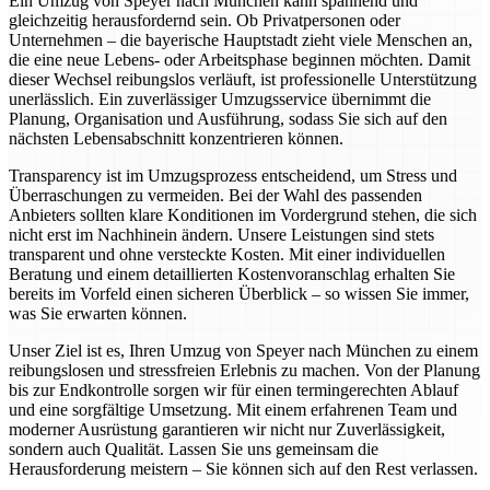
Ein Umzug von Speyer nach München kann spannend und
gleichzeitig herausfordernd sein. Ob Privatpersonen oder
Unternehmen – die bayerische Hauptstadt zieht viele Menschen an,
die eine neue Lebens- oder Arbeitsphase beginnen möchten. Damit
dieser Wechsel reibungslos verläuft, ist professionelle Unterstützung
unerlässlich. Ein zuverlässiger Umzugsservice übernimmt die
Planung, Organisation und Ausführung, sodass Sie sich auf den
nächsten Lebensabschnitt konzentrieren können.
Transparency ist im Umzugsprozess entscheidend, um Stress und
Überraschungen zu vermeiden. Bei der Wahl des passenden
Anbieters sollten klare Konditionen im Vordergrund stehen, die sich
nicht erst im Nachhinein ändern. Unsere Leistungen sind stets
transparent und ohne versteckte Kosten. Mit einer individuellen
Beratung und einem detaillierten Kostenvoranschlag erhalten Sie
bereits im Vorfeld einen sicheren Überblick – so wissen Sie immer,
was Sie erwarten können.
Unser Ziel ist es, Ihren Umzug von Speyer nach München zu einem
reibungslosen und stressfreien Erlebnis zu machen. Von der Planung
bis zur Endkontrolle sorgen wir für einen termingerechten Ablauf
und eine sorgfältige Umsetzung. Mit einem erfahrenen Team und
moderner Ausrüstung garantieren wir nicht nur Zuverlässigkeit,
sondern auch Qualität. Lassen Sie uns gemeinsam die
Herausforderung meistern – Sie können sich auf den Rest verlassen.