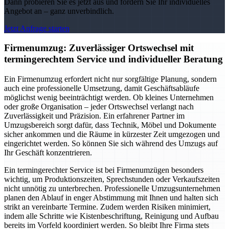
Dann probieren Sie es jetzt aus und fordern Sie Ihr individuelles
Angebot an – ganz unverbindlich.
Jetzt Anfrage starten
Firmenumzug: Zuverlässiger Ortswechsel mit
termingerechtem Service und individueller Beratung
Ein Firmenumzug erfordert nicht nur sorgfältige Planung, sondern
auch eine professionelle Umsetzung, damit Geschäftsabläufe
möglichst wenig beeinträchtigt werden. Ob kleines Unternehmen
oder große Organisation – jeder Ortswechsel verlangt nach
Zuverlässigkeit und Präzision. Ein erfahrener Partner im
Umzugsbereich sorgt dafür, dass Technik, Möbel und Dokumente
sicher ankommen und die Räume in kürzester Zeit umgezogen und
eingerichtet werden. So können Sie sich während des Umzugs auf
Ihr Geschäft konzentrieren.
Ein termingerechter Service ist bei Firmenumzügen besonders
wichtig, um Produktionszeiten, Sprechstunden oder Verkaufszeiten
nicht unnötig zu unterbrechen. Professionelle Umzugsunternehmen
planen den Ablauf in enger Abstimmung mit Ihnen und halten sich
strikt an vereinbarte Termine. Zudem werden Risiken minimiert,
indem alle Schritte wie Kistenbeschriftung, Reinigung und Aufbau
bereits im Vorfeld koordiniert werden. So bleibt Ihre Firma stets