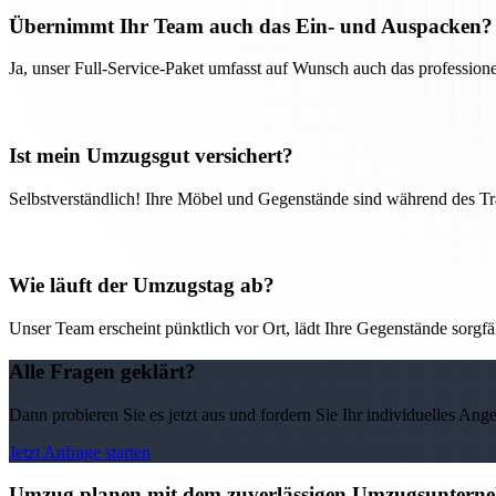
Übernimmt Ihr Team auch das Ein- und Auspacken?
Ja, unser Full-Service-Paket umfasst auf Wunsch auch das professio
Ist mein Umzugsgut versichert?
Selbstverständlich! Ihre Möbel und Gegenstände sind während des Tra
Wie läuft der Umzugstag ab?
Unser Team erscheint pünktlich vor Ort, lädt Ihre Gegenstände sorgfälti
Alle Fragen geklärt?
Dann probieren Sie es jetzt aus und fordern Sie Ihr individuelles Ang
Jetzt Anfrage starten
Umzug planen mit dem zuverlässigen Umzugsunternehm