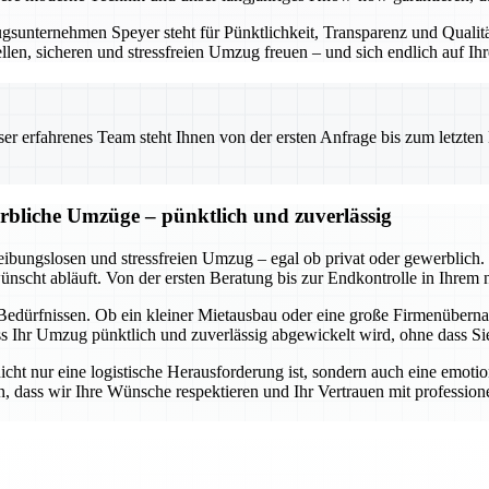
sunternehmen Speyer steht für Pünktlichkeit, Transparenz und Qualit
len, sicheren und stressfreien Umzug freuen – und sich endlich auf Ih
 erfahrenes Team steht Ihnen von der ersten Anfrage bis zum letzten Ka
erbliche Umzüge – pünktlich und zuverlässig
reibungslosen und stressfreien Umzug – egal ob privat oder gewerblich
ünscht abläuft. Von der ersten Beratung bis zur Endkontrolle in Ihrem 
en Bedürfnissen. Ob ein kleiner Mietausbau oder eine große Firmenüber
dass Ihr Umzug pünktlich und zuverlässig abgewickelt wird, ohne dass 
cht nur eine logistische Herausforderung ist, sondern auch eine emoti
, dass wir Ihre Wünsche respektieren und Ihr Vertrauen mit profession