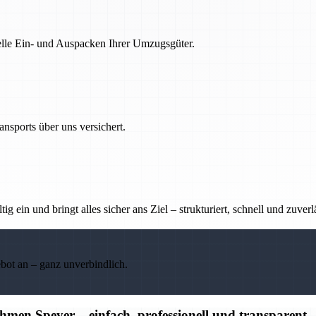
nelle Ein- und Auspacken Ihrer Umzugsgüter.
nsports über uns versichert.
g ein und bringt alles sicher ans Ziel – strukturiert, schnell und zuverl
ebot an – ganz unverbindlich.
en Speyer – einfach, professionell und transparent