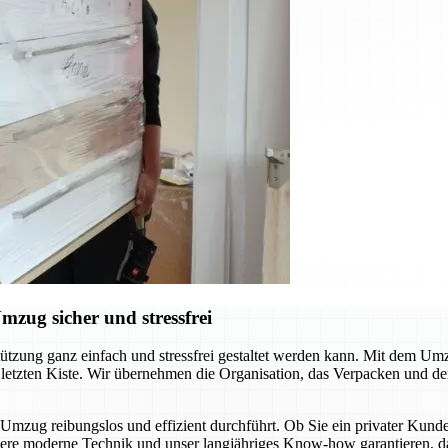
zug sicher und stressfrei
tützung ganz einfach und stressfrei gestaltet werden kann. Mit dem Um
letzten Kiste. Wir übernehmen die Organisation, das Verpacken und den
n Umzug reibungslos und effizient durchführt. Ob Sie ein privater K
sere moderne Technik und unser langjähriges Know-how garantieren, da