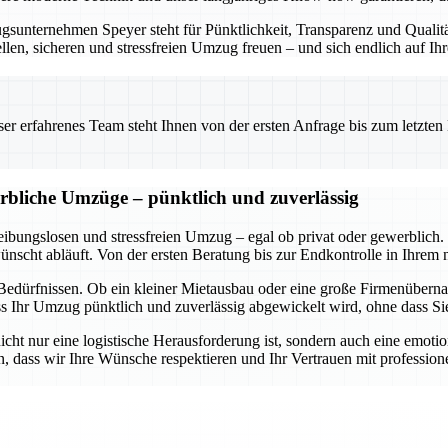
sunternehmen Speyer steht für Pünktlichkeit, Transparenz und Qualit
len, sicheren und stressfreien Umzug freuen – und sich endlich auf Ih
 erfahrenes Team steht Ihnen von der ersten Anfrage bis zum letzten Ka
erbliche Umzüge – pünktlich und zuverlässig
reibungslosen und stressfreien Umzug – egal ob privat oder gewerblich
ünscht abläuft. Von der ersten Beratung bis zur Endkontrolle in Ihrem 
en Bedürfnissen. Ob ein kleiner Mietausbau oder eine große Firmenüber
dass Ihr Umzug pünktlich und zuverlässig abgewickelt wird, ohne dass 
cht nur eine logistische Herausforderung ist, sondern auch eine emoti
, dass wir Ihre Wünsche respektieren und Ihr Vertrauen mit profession