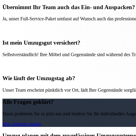
Übernimmt Ihr Team auch das Ein- und Auspacken?
Ja, unser Full-Service-Paket umfasst auf Wunsch auch das professio
Ist mein Umzugsgut versichert?
Selbstverständlich! Ihre Möbel und Gegenstände sind während des Tra
Wie läuft der Umzugstag ab?
Unser Team erscheint pünktlich vor Ort, lädt Ihre Gegenstände sorgfälti
Alle Fragen geklärt?
Dann probieren Sie es jetzt aus und fordern Sie Ihr individuelles Ang
Jetzt Anfrage starten
Umzug planen mit dem zuverlässigen Umzugsunternehm