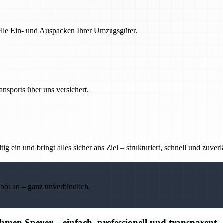
nelle Ein- und Auspacken Ihrer Umzugsgüter.
nsports über uns versichert.
g ein und bringt alles sicher ans Ziel – strukturiert, schnell und zuverl
ebot an – ganz unverbindlich.
en Speyer – einfach, professionell und transparent