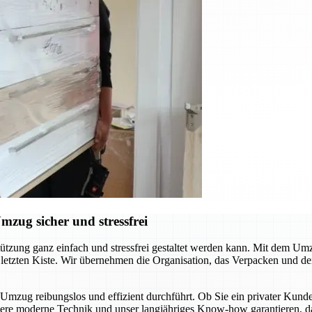
zug sicher und stressfrei
tützung ganz einfach und stressfrei gestaltet werden kann. Mit dem Um
letzten Kiste. Wir übernehmen die Organisation, das Verpacken und den
n Umzug reibungslos und effizient durchführt. Ob Sie ein privater K
sere moderne Technik und unser langjähriges Know-how garantieren, da