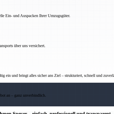
nelle Ein- und Auspacken Ihrer Umzugsgüter.
nsports über uns versichert.
g ein und bringt alles sicher ans Ziel – strukturiert, schnell und zuverl
ebot an – ganz unverbindlich.
en Speyer – einfach, professionell und transparent