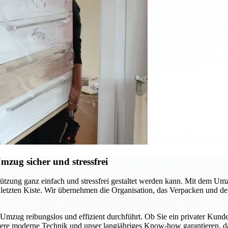
zug sicher und stressfrei
tützung ganz einfach und stressfrei gestaltet werden kann. Mit dem Um
letzten Kiste. Wir übernehmen die Organisation, das Verpacken und den
n Umzug reibungslos und effizient durchführt. Ob Sie ein privater K
sere moderne Technik und unser langjähriges Know-how garantieren, da