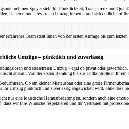
sunternehmen Speyer steht für Pünktlichkeit, Transparenz und Qualit
len, sicheren und stressfreien Umzug freuen – und sich endlich auf Ih
 erfahrenes Team steht Ihnen von der ersten Anfrage bis zum letzten Ka
erbliche Umzüge – pünktlich und zuverlässig
reibungslosen und stressfreien Umzug – egal ob privat oder gewerblich
ünscht abläuft. Von der ersten Beratung bis zur Endkontrolle in Ihrem 
en Bedürfnissen. Ob ein kleiner Mietausbau oder eine große Firmenüber
dass Ihr Umzug pünktlich und zuverlässig abgewickelt wird, ohne dass 
cht nur eine logistische Herausforderung ist, sondern auch eine emoti
, dass wir Ihre Wünsche respektieren und Ihr Vertrauen mit profession