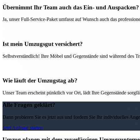
Übernimmt Ihr Team auch das Ein- und Auspacken?
Ja, unser Full-Service-Paket umfasst auf Wunsch auch das professio
Ist mein Umzugsgut versichert?
Selbstverständlich! Ihre Möbel und Gegenstände sind während des Tra
Wie läuft der Umzugstag ab?
Unser Team erscheint pünktlich vor Ort, lädt Ihre Gegenstände sorgfälti
Alle Fragen geklärt?
Dann probieren Sie es jetzt aus und fordern Sie Ihr individuelles Ang
Jetzt Anfrage starten
Umzug planen mit dem zuverlässigen Umzugsunternehm