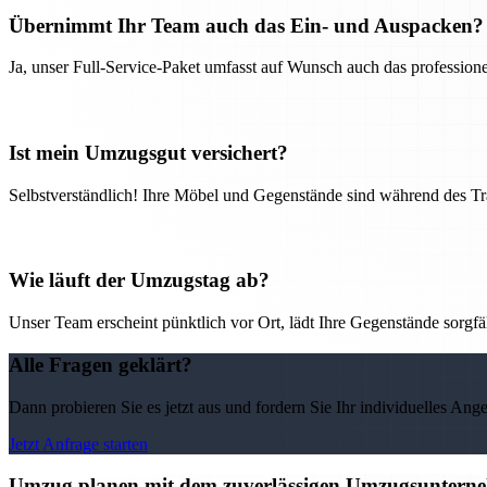
Übernimmt Ihr Team auch das Ein- und Auspacken?
Ja, unser Full-Service-Paket umfasst auf Wunsch auch das professio
Ist mein Umzugsgut versichert?
Selbstverständlich! Ihre Möbel und Gegenstände sind während des Tra
Wie läuft der Umzugstag ab?
Unser Team erscheint pünktlich vor Ort, lädt Ihre Gegenstände sorgfälti
Alle Fragen geklärt?
Dann probieren Sie es jetzt aus und fordern Sie Ihr individuelles Ang
Jetzt Anfrage starten
Umzug planen mit dem zuverlässigen Umzugsunternehm