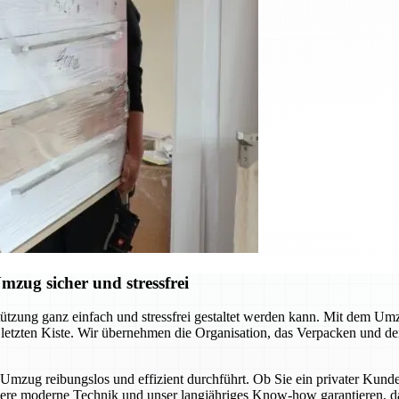
zug sicher und stressfrei
tützung ganz einfach und stressfrei gestaltet werden kann. Mit dem Um
letzten Kiste. Wir übernehmen die Organisation, das Verpacken und den
n Umzug reibungslos und effizient durchführt. Ob Sie ein privater K
sere moderne Technik und unser langjähriges Know-how garantieren, da