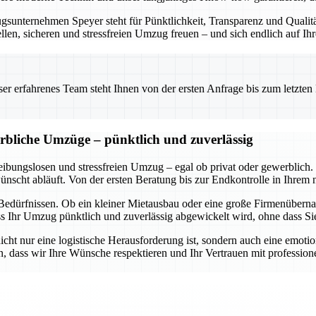
sunternehmen Speyer steht für Pünktlichkeit, Transparenz und Qualit
len, sicheren und stressfreien Umzug freuen – und sich endlich auf Ih
 erfahrenes Team steht Ihnen von der ersten Anfrage bis zum letzten Ka
erbliche Umzüge – pünktlich und zuverlässig
reibungslosen und stressfreien Umzug – egal ob privat oder gewerblich
ünscht abläuft. Von der ersten Beratung bis zur Endkontrolle in Ihrem 
en Bedürfnissen. Ob ein kleiner Mietausbau oder eine große Firmenüber
dass Ihr Umzug pünktlich und zuverlässig abgewickelt wird, ohne dass 
cht nur eine logistische Herausforderung ist, sondern auch eine emoti
, dass wir Ihre Wünsche respektieren und Ihr Vertrauen mit profession