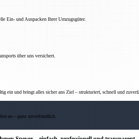
nelle Ein- und Auspacken Ihrer Umzugsgüter.
nsports über uns versichert.
g ein und bringt alles sicher ans Ziel – strukturiert, schnell und zuverl
ebot an – ganz unverbindlich.
en Speyer – einfach, professionell und transparent